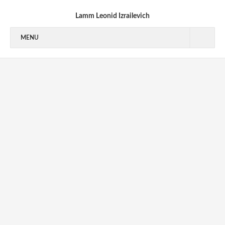
Lamm Leonid Izrailevich
MENU
1940’S
1950’S
1950-1953
1954-1955
1956-1959
1960’S
1970’S
1970-1973
1973-1976