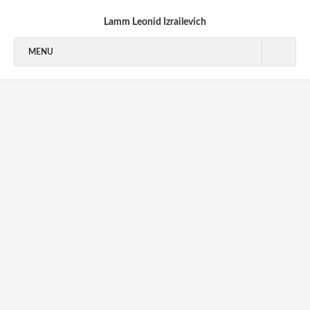
Lamm Leonid Izrailevich
MENU
1940’S
1950’S
1950-1953
1954-1955
1956-1959
1960’S
1970’S
1970-1973
1973-1976