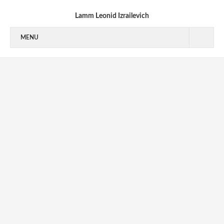
Lamm Leonid Izrailevich
MENU
1940’S
1950’S
1950-1953
1954-1955
1956-1959
1960’S
1970’S
1970-1973
1973-1976