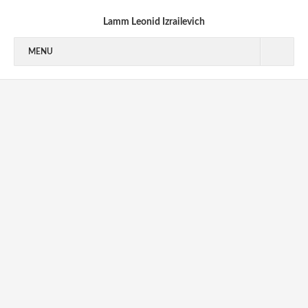
Lamm Leonid Izrailevich
MENU
1940’S
1950’S
1950-1953
1954-1955
1956-1959
1960’S
1970’S
1970-1973
1973-1976