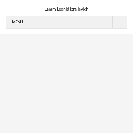
Lamm Leonid Izrailevich
MENU
1940’S
1950’S
1950-1953
1954-1955
1956-1959
1960’S
1970’S
1970-1973
1973-1976