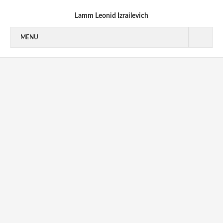
Lamm Leonid Izrailevich
MENU
1940’S
1950’S
1950-1953
1954-1955
1956-1959
1960’S
1970’S
1970-1973
1973-1976