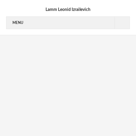
Lamm Leonid Izrailevich
MENU
1940’S
1950’S
1950-1953
1954-1955
1956-1959
1960’S
1970’S
1970-1973
1973-1976