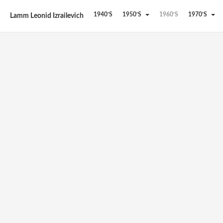
1940’S
1950’S
1960’S
1970’S
Lamm Leonid Izrailevich