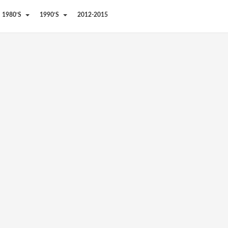
1980’S
1990’S
2012-2015