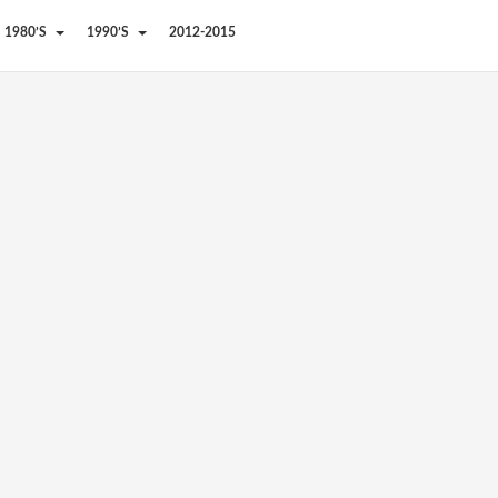
1980’S
1990’S
2012-2015