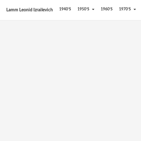
1940’S
1950’S
1960’S
1970’S
Lamm Leonid Izrailevich