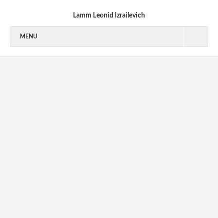
Lamm Leonid Izrailevich
MENU
1940’S
1950’S
1950-1953
1954-1955
1956-1959
1960’S
1970’S
1970-1973
1973-1976